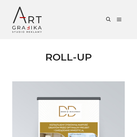
Główne
Szukaj
ROLL-UP