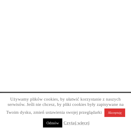
Używamy plików cookies, by ułatwić korzystanie z naszych
Copyright © Art Grafika Studio Reklamy 2026
serwisów. Jeśli nie chcesz, by pliki cookies były zapisywane na
Profesjonalne projektowanie graficzne. Obsługa firm z
Twoim dysku, zmień ustawienia swojej przeglądarki
Akceptuję
Sandomierza, okolic i całej Polski.
Polityka prywatności
Czytaj więcej
Odmów