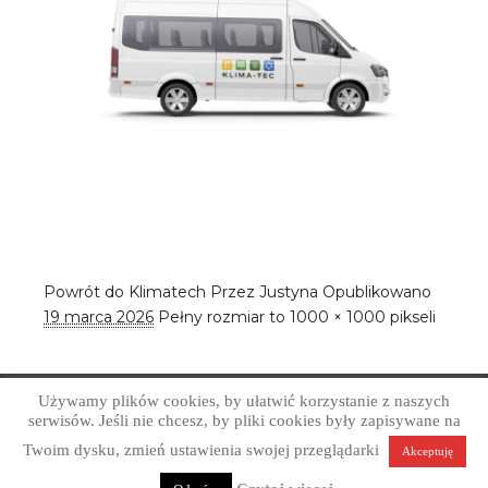
Powrót do Klimatech
Przez
Justyna
Opublikowano
19 marca 2026
Pełny rozmiar to
1000 × 1000
pikseli
Używamy plików cookies, by ułatwić korzystanie z naszych
Copyright © Art Grafika Studio Reklamy 2026
serwisów. Jeśli nie chcesz, by pliki cookies były zapisywane na
Profesjonalne projektowanie graficzne. Obsługa firm z
Twoim dysku, zmień ustawienia swojej przeglądarki
Akceptuję
Sandomierza, okolic i całej Polski.