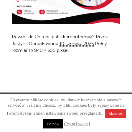
Powrót do Co robi grafik komputerowy?
Przez
Justyna
Opublikowano
10 czerwca 2026
Pełny
rozmiar to
840 × 600
pikseli
Używamy plików cookies, by ułatwić korzystanie z naszych
Copyright © Art Grafika Studio Reklamy 2026
serwisów. Jeśli nie chcesz, by pliki cookies były zapisywane na
Profesjonalne projektowanie graficzne. Obsługa firm z
Twoim dysku, zmień ustawienia swojej przeglądarki
Akceptuję
Sandomierza, okolic i całej Polski.
Polityka prywatności
Czytaj więcej
Odmów