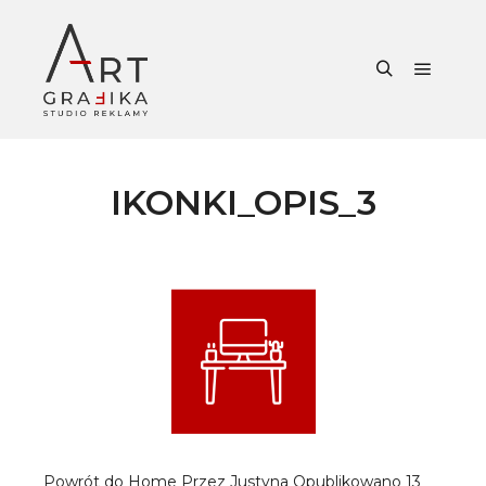
Główne
Szukaj
IKONKI_OPIS_3
Powrót do Home
Przez
Justyna
Opublikowano
13