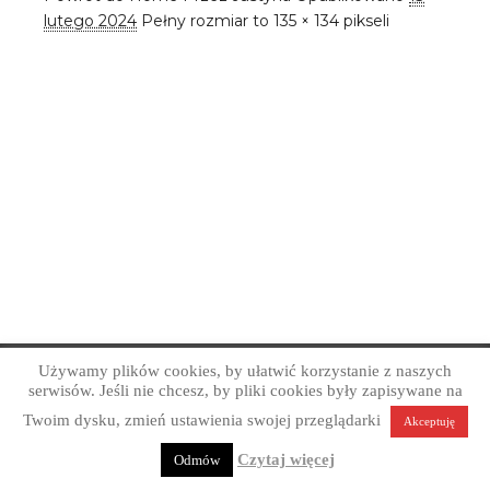
lutego 2024
Pełny rozmiar to
135 × 134
pikseli
Używamy plików cookies, by ułatwić korzystanie z naszych
Copyright © Art Grafika Studio Reklamy 2026
serwisów. Jeśli nie chcesz, by pliki cookies były zapisywane na
Profesjonalne projektowanie graficzne. Obsługa firm z
Twoim dysku, zmień ustawienia swojej przeglądarki
Akceptuję
Sandomierza, okolic i całej Polski.
Polityka prywatności
Czytaj więcej
Odmów