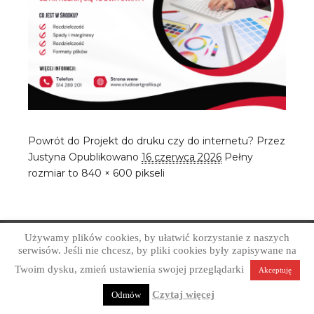
Powrót do Projekt do druku czy do internetu?
Przez
Justyna
Opublikowano
16 czerwca 2026
Pełny
rozmiar to
840 × 600
pikseli
Używamy plików cookies, by ułatwić korzystanie z naszych
Copyright © Art Grafika Studio Reklamy 2026
serwisów. Jeśli nie chcesz, by pliki cookies były zapisywane na
Profesjonalne projektowanie graficzne. Obsługa firm z
Twoim dysku, zmień ustawienia swojej przeglądarki
Akceptuję
Sandomierza, okolic i całej Polski.
Polityka prywatności
Czytaj więcej
Odmów