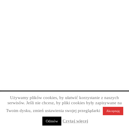
Używamy plików cookies, by ułatwić korzystanie z naszych
Copyright © Art Grafika Studio Reklamy 2026
serwisów. Jeśli nie chcesz, by pliki cookies były zapisywane na
Profesjonalne projektowanie graficzne. Obsługa firm z
Twoim dysku, zmień ustawienia swojej przeglądarki
Akceptuję
Sandomierza, okolic i całej Polski.
Polityka prywatności
Czytaj więcej
Odmów