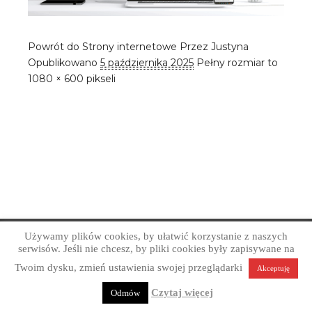
Powrót do Strony internetowe
Przez
Justyna
Opublikowano
5 października 2025
Pełny rozmiar to
1080 × 600
pikseli
Używamy plików cookies, by ułatwić korzystanie z naszych
Copyright © Art Grafika Studio Reklamy 2026
serwisów. Jeśli nie chcesz, by pliki cookies były zapisywane na
Profesjonalne projektowanie graficzne. Obsługa firm z
Twoim dysku, zmień ustawienia swojej przeglądarki
Akceptuję
Sandomierza, okolic i całej Polski.
Polityka prywatności
Czytaj więcej
Odmów