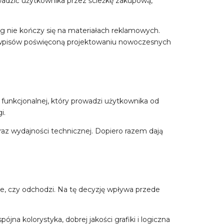
wadzić użytkownika przez ścieżkę zakupową,
ing nie kończy się na materiałach reklamowych.
ę wpisów poświęconą projektowaniu nowoczesnych
funkcjonalnej, który prowadzi użytkownika od
i.
oraz wydajności technicznej. Dopiero razem dają
je, czy odchodzi. Na tę decyzję wpływa przede
jna kolorystyka, dobrej jakości grafiki i logiczna