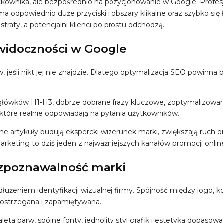
kownika, ale bezpośrednio na pozycjonowanie w Google. Profes
a odpowiednio duże przyciski i obszary klikalne oraz szybko się
traty, a potencjalni klienci po prostu odchodzą.
 widoczności w Google
, jeśli nikt jej nie znajdzie. Dlatego optymalizacja SEO powinna 
łówków H1-H3, dobrze dobrane frazy kluczowe, zoptymalizowane g
 które realnie odpowiadają na pytania użytkowników.
 artykuły budują ekspercki wizerunek marki, zwiększają ruch org
eting to dziś jeden z najważniejszych kanałów promocji online i
ozpoznawalność marki
użeniem identyfikacji wizualnej firmy. Spójność między logo, k
postrzegana i zapamiętywana.
eta barw, spójne fonty, jednolity styl grafik i estetyka dopaso