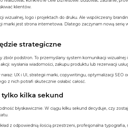
o realizować konkretne cele biznesowe: budować zaufanie, pro
skiwać klientów.
cji wizualnej, logo i projektach do druku. Ale współczesny brand
i marki jest strona internetowa. Dlatego zaczynam nową seri
ędzie strategiczne
zbiór podstron. To przemyślany system komunikacji wizualnej i 
kcji: wysłania wiadomości, zakupu produktu lub rezerwacji usług
raz: UX i UI, strategii marki, copywritingu, optymalizacji SEO 
o z nich potrafi skutecznie osłabić całość.
 tylko kilka sekund
odność błyskawicznie. W ciągu kilku sekund decyduje, czy zosta
atu.
d z odpowiednią ilością przestrzeni, profesjonalna typografia, spó