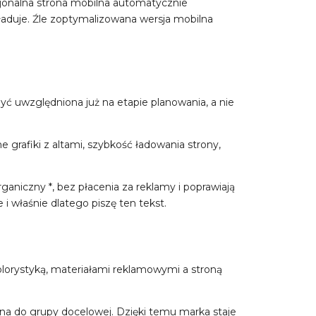
jonalna strona mobilna automatycznie
 ładuje. Źle zoptymalizowana wersja mobilna
być uwzględniona już na etapie planowania, a nie
rafiki z altami, szybkość ładowania strony,
aniczny *, bez płacenia za reklamy i poprawiają
 właśnie dlatego piszę ten tekst.
olorystyką, materiałami reklamowymi a stroną
wana do grupy docelowej. Dzięki temu marka staje