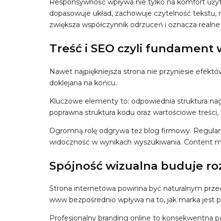
Responsywność wpływa nie tylko na komfort użyt
dopasowuje układ, zachowuje czytelność tekstu, m
zwiększa współczynnik odrzuceń i oznacza realne s
Treść i SEO czyli fundament
Nawet najpiękniejsza strona nie przyniesie efektów
doklejana na końcu.
Kluczowe elementy to: odpowiednia struktura nag
poprawna struktura kodu oraz wartościowe treści,
Ogromną rolę odgrywa też blog firmowy. Regularne
widoczność w wynikach wyszukiwania. Content mark
Spójność wizualna buduje r
Strona internetowa powinna być naturalnym przedł
www bezpośrednio wpływa na to, jak marka jest 
Profesjonalny branding online to konsekwentna pal