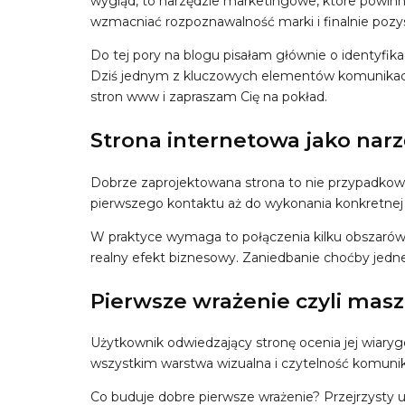
wygląd, to narzędzie marketingowe, które powinn
wzmacniać rozpoznawalność marki i finalnie pozy
Do tej pory na blogu pisałam głównie o identyfika
Dziś jednym z kluczowych elementów komunikacj
stron www i zapraszam Cię na pokład.
Strona internetowa jako narz
Dobrze zaprojektowana strona to nie przypadkowy 
pierwszego kontaktu aż do wykonania konkretnej a
W praktyce wymaga to połączenia kilku obszarów na
realny efekt biznesowy. Zaniedbanie choćby jedneg
Pierwsze wrażenie czyli masz
Użytkownik odwiedzający stronę ocenia jej wiaryg
wszystkim warstwa wizualna i czytelność komunik
Co buduje dobre pierwsze wrażenie? Przejrzysty ukła